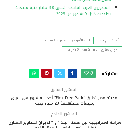
“المطورون العرب القابضة” تحقق 3.8 مليار جنيه مبيعات
تعاقدية خلال 9 شهور من 2023
أفريكسيم بنك
البنك الأفريقى للتصدير والاستيراد
تمويل مشروعات البنية التحتية بأفريقيا
0
مشاركة
المنشور السابق
مدينة مصر تطلق “Elm Tree Park” أحدث مشروع في سراي
بمبيعات مستهدفة 20 مليار جنيه
المنشور القادم
شراكة استراتيجية بين منصة “بيلدا” و “الديوان للتطوير العقاري”
لتعزيز التحول الرقمي لسوق الخدمات