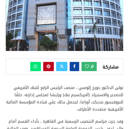
0
مشاركة
تولى الدكتور جورج إلومبي ، منصب الرئيس الرابع للبنك الأفريقي
للتصدير والاستيراد (أفريكسيم بنك) ورئيسًا لمجلس إدارته، خلفًا
للبروفيسور بنديكت أوراما، ليحصل بذلك على قيادة المؤسسة المالية
الأفريقية متعددة الأطراف.
وقد جرت مراسم التنصيب الرسمية فى القاهرة ، بأداء القسم أمام
والي إدون، رئيس الجمعية العامة السنوية للمساهمين ووزير المالية