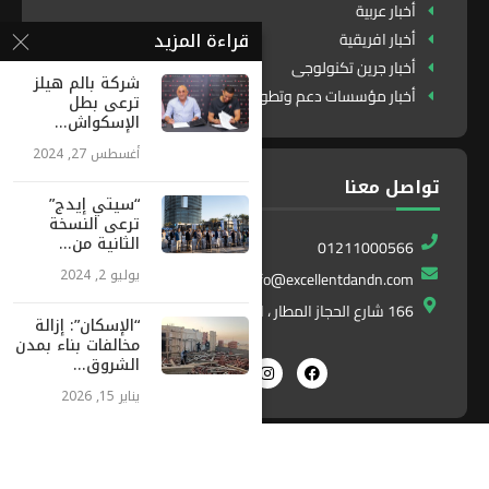
أخبار عربية
قراءة المزيد
أخبار افريقية
أخبار جرين تكنولوجى
شركة بالم هيلز
أخبار مؤسسات دعم وتطوير
ترعى بطل
الإسكواش...
أغسطس 27, 2024
تواصل معنا
“سيتي إيدج”
ترعى النسخة
الثانية من...
01211000566
يوليو 2, 2024
info@excellentdandn.com
166 شارع الحجاز المطار ، النزهة ، القاهرة ، مصر
“الإسكان”: إزالة
مخالفات بناء بمدن
الشروق...
يناير 15, 2026
Exlnt
All Right Reserved. Designed and Developed by
Communications
©2025