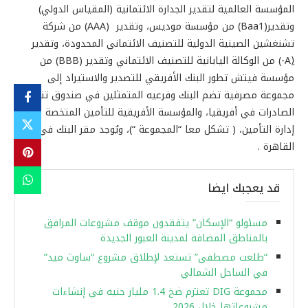
المؤسسة العالمية لتقدير الجدارة الائتمانية (المقياس الدولي)
وتقدير(Baa1) من مؤسسة موديس، وتقدير (AAA) من شركة
تشنغشين الصينية الدولية للتصنيف الائتماني المحدودة، وتقدير
(ِA-) من الوكالة اليابانية للتصنيف الائتماني وتقدير (BBB) من
مؤسسة فيتش تطور البنك الأفريقي للتصدير والاستيراد إلى
مجموعة مصرفية تضم البنك وفرعيه المتمثلين في صندوق تنمية
الصادرات في أفريقيا، والمؤسسة الأفريقية للتأمين المتخصة في
إدارة التأمين، ( تشكل معا “المجموعة “)، ويُوجد مقر البنك في
القاهرة .
قد يعجبك ايضا
مسئولو “الإسكان” يتفقدون موقف مشروعات المرافق
بالمناطق المضافة لمدينة العبور الجديدة
“طلعت مصطفى” تستعد لإطلاق مشروع “ساوث ميد”
في الساحل الشمالي
مجموعة DIG تعتزم ضخ 1.4 مليار جنيه في إنشاءات
مشروعاتها خلال 2026