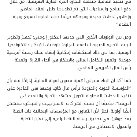
في تنفيذ اتفاقية منطقة التجارة الحرة القارية الأفريقية، من خلال
دفع البرامج والمبادرات التي تم تطويرها خلال العقد الماضي،
وإطلاق تدخلات جديدة وموجهة حيثما دعت الحاجة لتسريع وتيرة
التقدم.”
ومن بين الأولويات الأخرى التي حددها الدكتور إلومبي: تحفيز وتطوير
البنية التحتية الحيوية الداعمة للتجارة؛ وتوظيف الابتكار والتكنولوجيا
الرقمية، بما في ذلك استكشاف إمكانية إنشاء عملة رقمية أفريقية
موحدة؛ وتعزيز التكامل المالي والابتكار في أنحاء القارة؛ وتعبئة
رأس المال الأفريقي العالمي.
كما أكد أن البنك سيولي أهمية قصوى لقوته المالية، إدراكًا منه بأن
“المؤسسة القوية والمزودة برأس مال كافٍ وحدها هي القادرة على
تنفيذ التدخلات المطلوبة لتحويل مشهد التجارة والتنمية في
أفريقيا”، مضيفًا أن تنمية الشراكات الاستراتيجية والمبتكرة ستشكل
أيضًا أولوية، نظرًا لأن التعاون مع المؤسسات الإنمائية ذات الصلة
يعد جوهريًا في تحقيق رسالة البنك الرامية إلى تعزيز التجارة
والتحول الاقتصادي في أفريقيا.