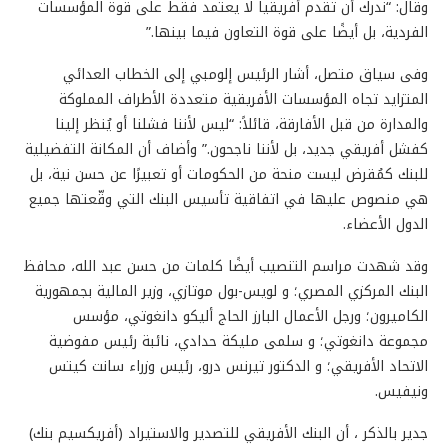
وقال: “ندرك أن تقدم أفريقيا لا يعتمد فقط على قوة المؤسسات
الفردية، بل أيضًا على قوة التعاون فيما بينها.”
وفى سياق متصل، أشار الرئيس إلومبي إلى الخطاب العدائي
المتزايد تجاه المؤسسات الأفريقية متعددة الأطراف المملوكة
والمدارة من قبل الأفارقة، قائلاً: “ليس لأننا فشلنا أو يُنظر إلينا
كفشل أفريقي جديد، بل لأننا ناجحون.” وأضاف أن المكانة التفضيلية
للبنك كمُقرض ليست منحة من الحكومات أو تعبيرًا عن حسن نية، بل
هي منصوص عليها في اتفاقية تأسيس البنك التي وقّعتها جميع
الدول الأعضاء.
وقد شهدت مراسم التنصيب أيضًا كلمات من حسن عبد الله، محافظ
البنك المركزي المصري؛ و لويس-بول موتازي، وزير المالية بجمهورية
الكاميرون؛ ورجل الأعمال البارز الحاج أليكو دانغوتي، مؤسس
مجموعة دانغوتي؛ و سلمى مليكة حدادي، نائبة رئيس مفوضية
الاتحاد الأفريقي؛ و الدكتور تيرنس درو، رئيس وزراء سانت كيتس
ونيفيس.
جدير بالذكر ، أن البنك الأفريقي للتصدير والاستيراد (أفريكسيم بنك)