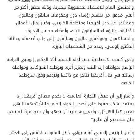
والمنسق العام للاقتصاد بجمهورية نيجيريا، وذلك بحضور أكثر من
ألفي مدعو، من بينهم رؤساء دول وحكومات سابقون وحاليون،
وممثلون عن دول أفريقيا ومنطقة الكاريبي، وكبار رجال الأعمال
الأفارقة، والرؤساء السابقون للبنك، وأعضاء مجلس الإدارة،
والمساهمون، وموظفون حاليون وسابقون، إلى جانب أصدقاء وعائلة
الدكتور إلومبي، وعدد من الشخصيات البارزة.
وفي كلمته الافتتاحية عقب أداء القسم، أكد الدكتور إلومبي التزامه
الراسخ بمواصلة إرث البنك وتعزيز أثره، وتوطيد الشراكات، ومواصلة
رسالته في بناء أفريقيا تتاجر مع ذاتها وتزدهر وفق شروطها
الخاصة.
وأشار إلى أن هيكل التجارة العالمية لا يخدم مصالح أفريقيا، إذ
يعتمد بشكل مفرط على تصدير المواد الخام، قائلاً: “مهمتنا هي
تغيير هذا الهيكل ، ولتغييره، علينا أن نجهز، وأن ننتج. فإذا لم ننتج،
فلن نستطيع أن نتاجر.”
وأعلن الرئيس إلومبي أنه سيولي، خلال السنوات الخمس إلى العشر