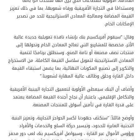
القادمة، الأولوية للقطاعات التي يرى أنها ستحدث أثرًا بالغًا
ومستدامًا في التجارة الأفريقية ورفاه شعوبها، بما في ذلك تعزيز
القيمة المضافة ومعالجة المعادن الاستراتيجية للحد من تصدير
الإمكانات الخام.
وقال: “سيقوم أفريكسيم بنك بإنشاء نافذة تمويلية جديدة عالية
الأثر، مخصصة للمشاريع التي تعالج المعادن الخام وتحولها إلى
منتجات نصف مصنعة أو تامة الصنع، وسنطلق برنامجًا لتنمية
المعادن الاستراتيجية لتمويل سلاسل القيمة الكاملة، من الاستخراج
والتكرير إلى تصنيع المكونات النهائية، بما يضمن استبقاء القيمة
داخل القارة وخلق وظائف عالية المهارة لشعوبنا.”
وأضاف أن البنك سيعطي الأولوية لتعميق التجارة البينية الأفريقية
والتكامل الإقليمي، باعتبار أن نجاح أجندة القيمة المضافة يعتمد
على قدرة القارة في تأمين أسواق للمنتجات المصنعة.
وأوضح قائلاً: “سنكثف جهودنا لكسر الحواجز التجارية، وتعزيز البنية
التحتية العابرة للحدود، وتيسير حركة السلع والخدمات والأفراد
ورؤوس الأموال عبر القارة ، وسيواصل أفريكسيم بنك لعب دور محفز