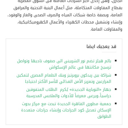
الجارى، وهى إحدى أكبر الشركات العاملة فى السوق المصرية
بقطاع المقاولات المتكاملة، مثل أعمال البنية التحتية والمرافق
العامة، وبصفة خاصة شبكات المياه والصرف الصحى والغاز والوقود،
وإنشاء وتشغيل محطات الكهرباء والأعمال الكهروميكانيكية،
والمقاولات العامة.
قد يعجبك ايضا
بالم هيلز تضم نور الشربيني الى صفوف ناديها وتواصل
ترسيخ مكانتها في عالم الإسكواش
شراكة بين ريدكون بروبرتيز وبنك الطعام المصري لتمكين
المزارعين وتعزيز الأمن الغذائي للأسر الأكثر احتياجا
جهاز «النوبارية الجديدة» يُكرم الطلاب المتفوقين
دراسياً..ويرعى معرضاً للأدوات والملابس المدرسية
جمعية مطوري القاهرة الجديدة تبحث مع مركز بحوث
الإسكان تعديل كود الجراجات وإنشاء جراجات متعددة
الطوابق