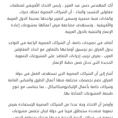
أكد المهندس حسن عبد العزيز ، رئيس الاتحاد الأفريقى لمنظمات
مقاولى التشييد والبناء ، أن الشركات المصرية تمتلك خبرات
وكفاءات فنية متميزة وتسعى لتعزيز تواجدها بمحيط الدول العربية
والأفريقية ، وتستهدف مضاعفة فرص أعمالها بمشروعات إعادة
الإعمار والتنمية بالدول العربية.
أضاف فى تصريحات خاصة، أن الشركات المصرية الراغبة فى التواجد
بدول العراق تم ترنسيق أوضاعها بالتعاون مع اتحاد المقاولين
العرب ، بغرض ترتيب إجراءات التعاقد على المشروعات التنموية
الجديدة التى تدخل ضمن خطط الإعمار.
أشار إلى أن الشركات المصرية التى تستهدف العمل فى دولة
العراق تضم تخصصات مختلفة منها أعمال الطرق والمبانى العامة
وشركات خاصة بأعمال الإليكتروميكانيكال ، بما يتناسب مع تنوع
طبيعة المشروعات المتاحة بها.
وأوضح أن الاتحاد وجه عددا من الشركات المصرية للإستفادة بفرص
تنموية متعددة ستنطلق قريبا فى دولة لبنان تتضمن مشروعات
تنموية فى مجالات البنية التحتية وغيرها وترتكز بمنطقة الجنوب ،