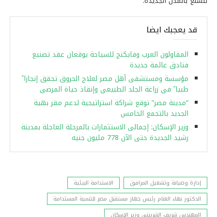
للسلع بالمدن الجديدة.
قد يعجبك ايضا
المقاولون العرب وفايكنج للسياحة يوقعان عقد تصنيع
فنادق عائمة جديدة
مؤسسة ومستشفى أهل مصر لعلاج الحروق تحقق إنجازا ً
طبيا ً في زراعة الجلد الطبيعي وإنقاذ حياة المرضى
“مدينة مصر” توقع شراكة استراتيجية لدعم مقر بهية
الجديد بالتجمع الخامس
وزير الإسكان: إجمالى الاستثمارات بالمرحلة العاجلة بمدينة
رشيد الجديدة حتى الآن 778 مليون جنيه
إدارة وصيانة وتشغيل المرافق
الاستدامة البيئية
الدكتور بهاء الغنام رئيس جهاز مستقبل مصر للتنمية المستدامة
المهندس شريف الشربيني وزير الإسكان