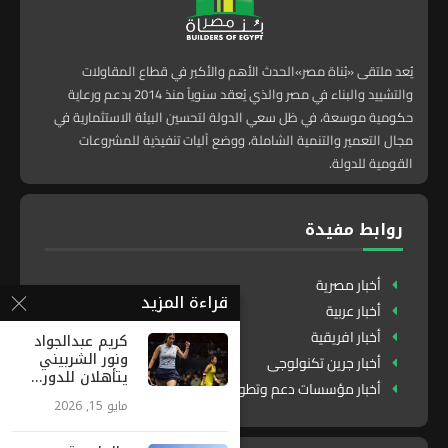
يُعد ملتقى «بُناة مصر»الحدث الأهم والأكبر في قطاع المقاولات
والتشييد والبناء في مصر والذي يُعقد سنوياً منذ 2014 بدعم ورعاية
حكومية موسعة، في ظل سعي الدولة لتحسين البيئة الاستثمارية في
مجال التعمير والتنمية الشاملة، ووضع آليات تنفيذية للمشروعات
القومية للدولة.
روابط مفيدة
أخبار مصرية
قراءة المزيد
أخبار عربية
أخبار افريقية
كريم عبدالجواد
ونور الشربيني
أخبار جرين تكنولوجى
يتأهلان للدور...
أخبار مؤسسات دعم وتطوير
مايو 15, 2026