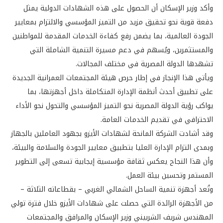
وأكد وزير الإسكان أن الحصول على هذه الشهادات الدولية يمثل
دفعة قوية نحو تحقيق مزيد من التميز المؤسسي والالتزام بمعايير
الجودة العالمية، بما يضمن رفع كفاءة الخدمات المقدمة للمواطنين
والمستثمرين، ويُسهم في دعم مسيرة التنمية الشاملة التي
تشهدها الدولة المصرية في مختلف المجالات.
ويأتي هذا الإنجاز في إطار حرص هيئة المجتمعات العمرانية الجديدة
على تطبيق أحدث أنظمة الإدارة المتكاملة داخل أجهزتها، بما
يواكب رؤية الدولة المصرية نحو التميز المؤسسي والتحول نحو الأداء
الاحترافي في تقديم الخدمات العامة.
وقد أشادت الشركة المانحة لشهادات الأيزو بجهود العاملين بالجهاز
وبمدى التزام الإدارة العليا بتطبيق معايير الجودة والسلامة والبيئة،
وأن هذا النجاح يعكس ثقافة مؤسسية إيجابية تسعى إلى التطوير
المستمر وتحسين بيئة العمل.
وتُعد أجهزة تنمية الساحل الشمالي الغربي – بقطاعاته الثلاثة –
من الأجهزة الرائدة التي حصلت على شهادات الأيزو خلال فترة تولي
المهندس شريف الشربيني وزير الإسكان والمرافق والمجتمعات