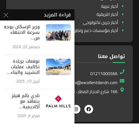
أخبار عربية
قراءة المزيد
أخبار افريقية
أخبار جرين تكنولوجى
وزير الإسكان يوجه
أخبار مؤسسات دعم وتطوير
بسرعة الانتهاء
من...
ديسمبر 22, 2024
تواصل معنا
توقعات بزيادة
تكاليف عمليات
التشييد والبناء...
01211000566
أبريل 10, 2025
info@excellentdandn.com
166 شارع الحجاز المطار ، النزهة ، القاهرة ، مصر
نادي بالم هيلز
يتعاقد مع
أكاديمية...
فبراير 6, 2025
Exlnt
All Right Reserved. Designed and Developed by