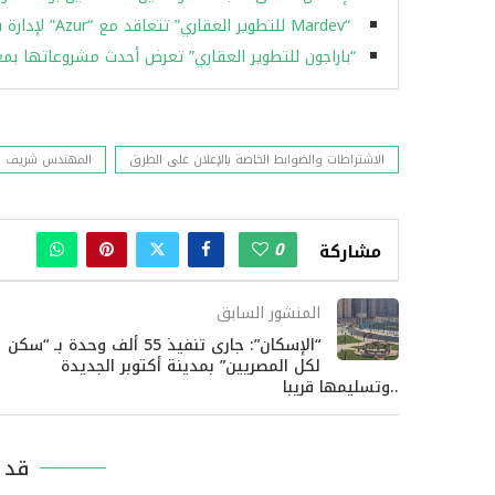
“Mardev للتطوير العقاري” تتعاقد مع “Azur” لإدارة شقق فندقية في “مينوركا الشيخ زايد” باستثمارات مليار جنيه
“باراجون للتطوير العقاري” تعرض أحدث مشروعاتها ب
الاشتراطات والضوابط الخاصة بالإعلان على الطرق
المهندس شريف الش
0
مشاركة
المنشور السابق
“الإسكان”: جارى تنفيذ 55 ألف وحدة بـ “سكن
لكل المصريين” بمدينة أكتوبر الجديدة
..وتسليمها قريبا
قد ي