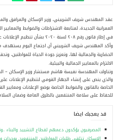
عقد المهندس شريف الشربيني، وزير الإسكان والمرافق والمج
العمرانية الجديدة، لمتابعة الاشتراطات والضوابط والمعايير 
في إطار قانون رقم ٢٠٨ لسنة ٢٠٢٠ بشأن تنظيم الإعلانات على الطرق العامة.
وأكد المهندس شريف الشربيني أن اجتماع اليوم يستهدف من
الحضارية والجمالية لها، وتعزيز جودة الحياة للمواطنين، وتح
الالتزام بالمعايير الجمالية والبيئية.
وتناولت المهندسة نفيسة هاشم مستشار وزير الإسكان – الم
والذي ينص على إنشاء الجهاز القومي لتنظيم الإعلانات على 
الخاصة بالقانون والضوابط الخاصة بوضع الإعلانات ومعايير الق
للحفاظ على سلامة المنتفعين بالطرق العامة وضمان السلامة 
قد يعجبك ايضا
المصرفيون يؤكدون دعمهم لقطاع التشييد والبناء ..وتو
الإسكان تتلقى طلبات المواطنين المنتفعين بوحدات 