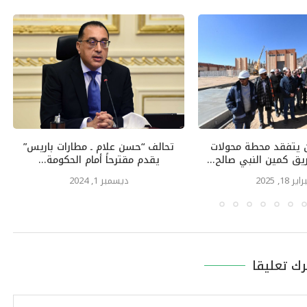
ن يتفقد محطة محولات
تحالف “حسن علام ـ مطارات باريس”
يق كمين النبي صالح...
يقدم مقترحاً أمام الحكومة...
ير 18, 2025
ديسمبر 1, 2024
رك تعليقا