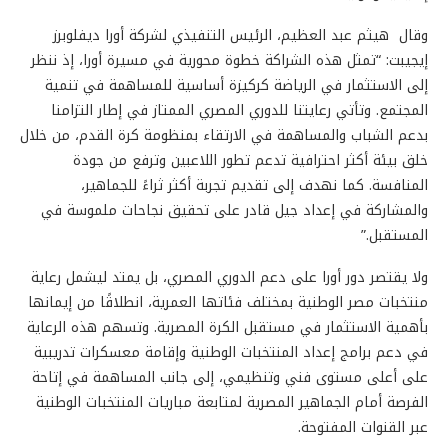
وقال هيثم عبد العظيم، الرئيس التنفيذي لشركة أورا ديفلوبرز
إيجيبت: “تمثل هذه الشراكة خطوة محورية في مسيرة أورا، إذ ننظر
إلى الاستثمار في الرياضة كركيزة أساسية للمساهمة في تنمية
المجتمع. وتأتي رعايتنا للدوري المصري الممتاز في إطار التزامنا
بدعم الشباب والمساهمة في الارتقاء بمنظومة كرة القدم، من خلال
خلق بيئة أكثر احترافية تدعم تطور اللاعبين وترفع من جودة
المنافسة. كما نهدف إلى تقديم تجربة أكثر ثراءً للجماهير،
والمشاركة في إعداد جيل قادر على تحقيق نجاحات ملموسة في
المستقبل.”
ولا يقتصر دور أورا على دعم الدوري المصري، بل يمتد ليشمل رعاية
منتخبات مصر الوطنية بمختلف فئاتها العمرية، انطلاقًا من إيمانها
بأهمية الاستثمار في مستقبل الكرة المصرية. وتسهم هذه الرعاية
في دعم برامج إعداد المنتخبات الوطنية وإقامة معسكرات تدريبية
على أعلى مستوى فني وتنظيمي، إلى جانب المساهمة في إتاحة
الفرصة أمام الجماهير المصرية لمتابعة مباريات المنتخبات الوطنية
عبر القنوات المفتوحة.