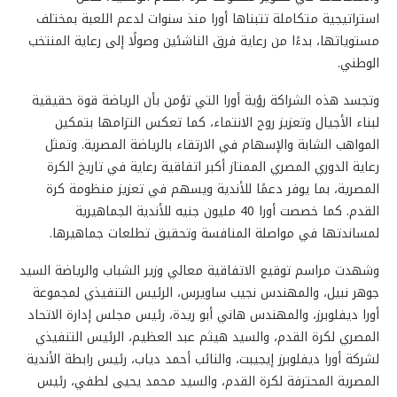
استراتيجية متكاملة تتبناها أورا منذ سنوات لدعم اللعبة بمختلف
مستوياتها، بدءًا من رعاية فرق الناشئين وصولًا إلى رعاية المنتخب
الوطني.
وتجسد هذه الشراكة رؤية أورا التي تؤمن بأن الرياضة قوة حقيقية
لبناء الأجيال وتعزيز روح الانتماء، كما تعكس التزامها بتمكين
المواهب الشابة والإسهام في الارتقاء بالرياضة المصرية. وتمثل
رعاية الدوري المصري الممتاز أكبر اتفاقية رعاية في تاريخ الكرة
المصرية، بما يوفر دعمًا للأندية ويسهم في تعزيز منظومة كرة
القدم. كما خصصت أورا 40 مليون جنيه للأندية الجماهيرية
لمساندتها في مواصلة المنافسة وتحقيق تطلعات جماهيرها.
وشهدت مراسم توقيع الاتفاقية معالي وزير الشباب والرياضة السيد
جوهر نبيل، والمهندس نجيب ساويرس، الرئيس التنفيذي لمجموعة
أورا ديفلوبرز، والمهندس هاني أبو ريدة، رئيس مجلس إدارة الاتحاد
المصري لكرة القدم، والسيد هيثم عبد العظيم، الرئيس التنفيذي
لشركة أورا ديفلوبرز إيجيبت، والنائب أحمد دياب، رئيس رابطة الأندية
المصرية المحترفة لكرة القدم، والسيد محمد يحيى لطفي، رئيس