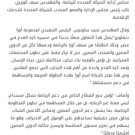
مجلس إدارة الشركة المتحدة للرياضة، والمهندس سيف الوزيري،
نائب رئيس مجلس الإدارة والعضو المنتدب للشركة المتحدة للخدمات
الإعلامية.
وقال المهندس نجيب ساويرس، الرئيس التنفيذي لمجموعة أورا
ديفلوبرز:”يمثل هذا التعاون فصلًا جديدًا في مسيرة كرة القدم في
مصر، وذلك انطلاقًا من شغف أورا بالرياضة ودعمها لكل من الدوري
المصري والمنتخب المصري. نحن لا نركز فقط على تطوير المجتمعات
العمرانية، بل نؤمن بأهمية بناء تجارب متكاملة تثري حياة الإنسان،
وتعد كرة القدم واحدة من أهم هذه التجارب التي تجمع الملايين.
ومن هنا نفخر بارتباط اسم أورا بهذه البطولة العريقة والمساهمة
في دعم مستقبلها.”
وأضاف: “نؤمن بدور القطاع الخاص في دعم الرياضة بشكل مستدام،
ليس فقط عبر الرعاية، بل من خلال المساهمة في تطوير المنظومة
الرياضية، بما يشمل دعم الدوري المصري وتمكين اللاعبين الشباب
وخلق فرص حقيقية تساعدهم على الوصول إلى الاحتراف، وهو ما
يسهم في تعزيز مستوى المنافسة وترسيخ مكانة الدوري المصري
إقليميًا ودوليًا.”