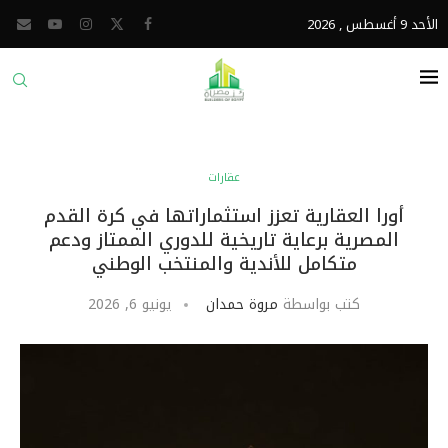
الأحد 9 أغسطس , 2026
عقارات
أورا العقارية تعزز استثماراتها في كرة القدم
المصرية برعاية تاريخية للدوري الممتاز ودعم
متكامل للأندية والمنتخب الوطني
كتب بواسطة
مروة حمدان
يونيو 6, 2026