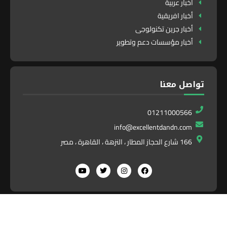
أخبار عربية
أخبار افريقية
أخبار جرين تكنولوجى
أخبار مؤسسات دعم وتطوير
تواصل معنا
01211000566
info@excellentdandn.com
166 شارع الحجاز المطار ، النزهة ، القاهرة ، مصر
قراءة المزيد
Exlnt
All Right Reserved. Designed and Developed by
Communications
©2025