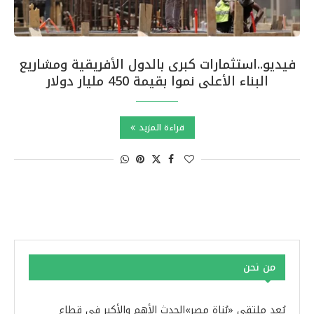
فيديو..استثمارات كبرى بالدول الأفريقية ومشاريع
البناء الأعلى نموا بقيمة 450 مليار دولار
قراءة المزيد
من نحن
يُعد ملتقى «بُناة مصر»الحدث الأهم والأكبر في قطاع