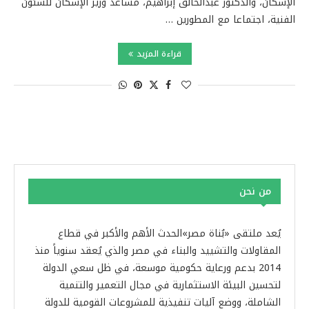
الإسكان، والدكتور عبدالخالق إبراهيم، مساعد وزير الإسكان للشئون
الفنية، اجتماعا مع المطورين …
قراءة المزيد
من نحن
يُعد ملتقى «بُناة مصر»الحدث الأهم والأكبر في قطاع
المقاولات والتشييد والبناء في مصر والذي يُعقد سنوياً منذ
2014 بدعم ورعاية حكومية موسعة، في ظل سعي الدولة
لتحسين البيئة الاستثمارية في مجال التعمير والتنمية
الشاملة، ووضع آليات تنفيذية للمشروعات القومية للدولة